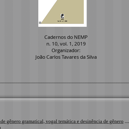
Cadernos do NEMP
n. 10, vol. 1, 2019
Organizador:
João Carlos Tavares da Silva
..............................................................................................................
íade gênero gramatical, vogal temática e desinência de gênero
....
​