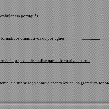
ocabular em português
......................................................................
s formativos diminutivos do português
...........................................
DIDO
mão”: proposta de análise para o formativo cherno
- .................
mental e a suprassegmental: o acento lexical na gramática fono