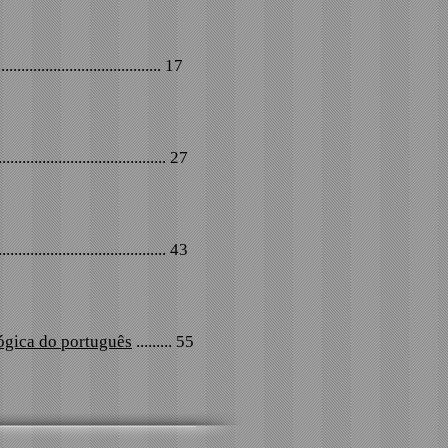
.......................................... 17
........................................... 27
.......................................... 43
lógica do português
......... 55