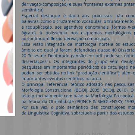
derivação-composição) e suas fronteiras externas (inte
semântica).
Especial destaque é dado aos processos não conc
palavras, como o cruzamento vocabular, o truncamento, 
a reduplicação, aos agentivos denominais (formas X-eiro
ógrafo), à polissemia nos esquemas morfológicos 
ao continuum flexão-derivação-composição.
Essa visão integrada da morfologia norteia os estud
âmbito do qual já foram defendidas quase 40 Dissert
20 Teses de Doutorado (versão em pdf pode ser obtida
dissertações"). Os integrantes do grupo vêm divul
pesquisas em importantes periódicos de circulação nac
podem ser obtidos no link "produção científica"), além 
importantes eventos científicos na área.
O principal referencial teórico adotado nas pesquis
Morfologia Construcional (BOOIJ, 2005; BOOIJ, 2010). O
feito principalmente com base na Morfologia Prosódica
na Teoria da Otimalidade (PRINCE & SMOLENSKY, 1993
Por sua vez, o polo semântico das construções mor
da Linguística Cognitiva, sobretudo a partir dos estudos
Nossa história