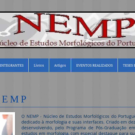
INTEGRANTES
Livros
Artigos
EVENTOS REALIZADOS
TESES 
NEMP
O NEMP - Núcleo de Estudos Morfológicos do Portugu
dedicado à morfologia e suas interfaces. Criado em 
desenvolvendo, pelo Programa de Pós-Graduação em 
estudos em morfologia, com especial destaque para suas