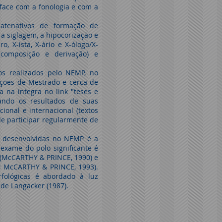
rface com a fonologia e com a
atenativos de formação de
a siglagem, a hipocorização e
, X-ista, X-ário e X-ólogo/X-
(composição e derivação) e
os realizados pelo NEMP, no
ações de Mestrado e cerca de
 na íntegra no link "teses e
gando os resultados de suas
ional e internacional (textos
de participar regularmente de
as desenvolvidas no NEMP é a
 exame do polo significante é
 (McCARTHY & PRINCE, 1990) e
; McCARTHY & PRINCE, 1993).
fológicas é abordado à luz
 de Langacker (1987).