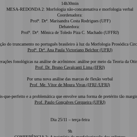
14h30min
MESA-REDONDA 2: Morfologia não-concatenativa e morfologia verbal
Coordenadora:
Profª. Drª. Marisandra Costa Rodrigues (UFF)
Debatedora:
Profª. Drª. Mônica de Toledo Piza C. Machado (UFFRJ)
ição do truncamento no português brasileiro à luz da Morfologia Prosódica Circ
Profª. Drª. Ana Paula Victoriano Belchor (UFRJ)
rações fonológicas na análise de acrônimos: análise por meio da Teoria da Oti
Prof. Dr. Bruno Cavalcanti Lima (IFRJ)
Por uma nova análise das marcas de flexão verbal
Prof. Me. Vítor de Moura Vivas (IFRJ /UFRJ)
s-que-perfeito e a problemática que envolve uma forma de pretérito tão margi
Prof. Paulo Gonçalves Cerqueira (UFRJ)
Dia 25/11 – terça-feira
9h