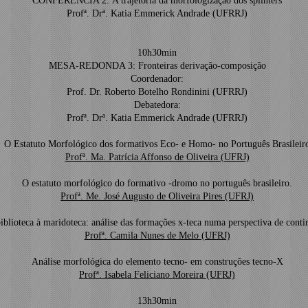
CONFERÊNCIA 2: A trajetória da morfologização dos splinters
Profª. Drª. Katia Emmerick Andrade (UFRRJ)
10h30min
MESA-REDONDA 3: Fronteiras derivação-composição
Coordenador:
Prof. Dr. Roberto Botelho Rondinini (UFRRJ)
Debatedora:
Profª. Drª. Katia Emmerick Andrade (UFRRJ)
O Estatuto Morfológico dos formativos Eco- e Homo- no Português Brasileir
Profª. Ma. Patrícia Affonso de Oliveira (UFRJ)
O estatuto morfológico do formativo -dromo no português brasileiro.
Profª. Me. José Augusto de Oliveira Pires (UFRJ)
iblioteca à maridoteca: análise das formações x-teca numa perspectiva de con
Profª. Camila Nunes de Melo (UFRJ)
Análise morfológica do elemento tecno- em construções tecno-X
Profª. Isabela Feliciano Moreira (UFRJ)
13h30min