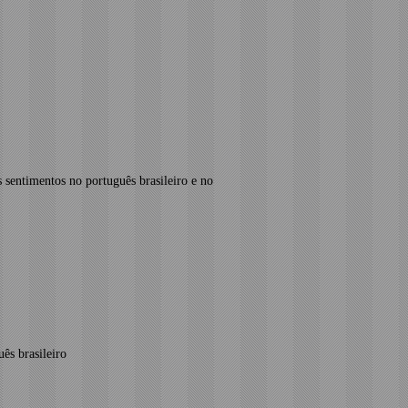
 sentimentos no português brasileiro e no
ês brasileiro