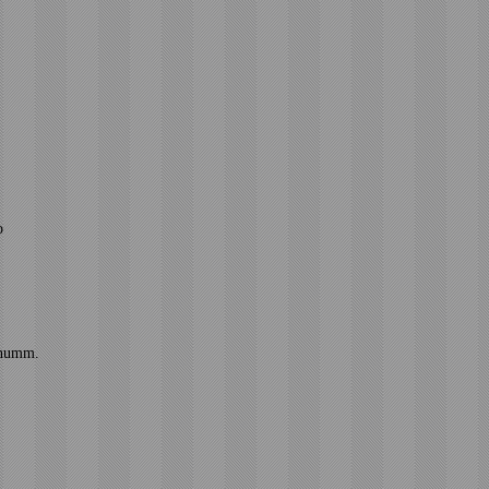
o
tinumm.