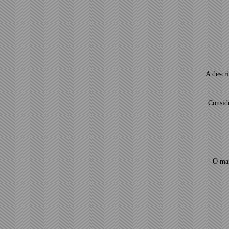
A descr
Conside
O mai