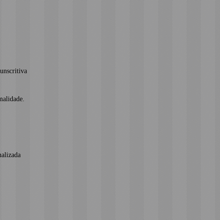
unscritiva
malidade.
nalizada