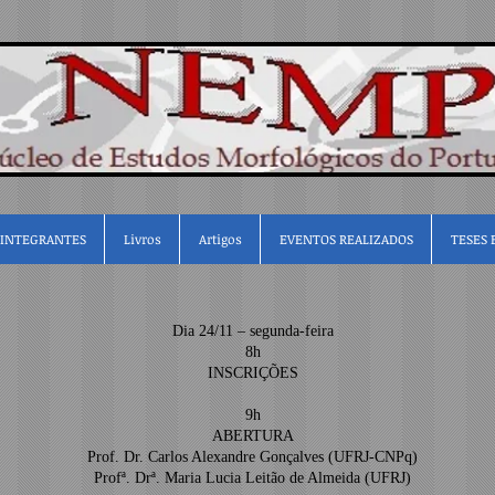
INTEGRANTES
Livros
Artigos
EVENTOS REALIZADOS
TESES 
Dia 24/11 – segunda-feira
8h
INSCRIÇÕES
9h
ABERTURA
Prof. Dr. Carlos Alexandre Gonçalves (UFRJ-CNPq)
Profª. Drª. Maria Lucia Leitão de Almeida (UFRJ)