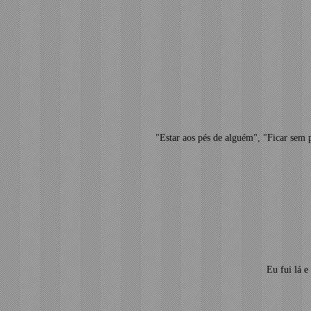
"Estar aos pés de alguém", "Ficar sem 
Eu fui lá e