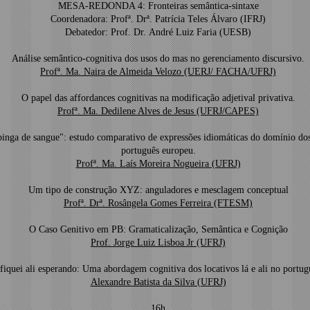
MESA-REDONDA 4: Fronteiras semântica-sintaxe
Coordenadora: Profª. Drª. Patrícia Teles Álvaro (IFRJ)
Debatedor: Prof. Dr. André Luiz Faria (UESB)
Análise semântico-cognitiva dos usos do mas no gerenciamento discursivo.
Profª. Ma. Naira de Almeida Velozo (UERJ/ FACHA/UFRJ)
O papel das affordances cognitivas na modificação adjetival privativa.
Profª. Ma. Dedilene Alves de Jesus (UFRJ/CAPES)
pinga de sangue": estudo comparativo de expressões idiomáticas do domínio dos
português europeu.
Profª. Ma. Laís Moreira Nogueira (UFRJ)
Um tipo de construção XYZ: anguladores e mesclagem conceptual
Profª. Drª. Rosângela Gomes Ferreira (FTESM)
O Caso Genitivo em PB: Gramaticalização, Semântica e Cognição
Prof. Jorge Luiz Lisboa Jr (UFRJ)
 fiquei ali esperando: Uma abordagem cognitiva dos locativos lá e ali no portugu
Alexandre Batista da Silva (UFRJ)
16h