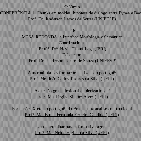
9h30min
CONFERÊNCIA 1: Chunks em moldes: hipótese de diálogo entre Bybee e Boo
Prof. Dr. Janderson Lemos de Souza (UNIFESP)
11h
MESA-REDONDA 1: Interface Morfologia e Semântica
Coordenadora:
Prof ª. Drª. Hayla Thami Lage (IFRJ)
Debatedor:
Prof. Dr. Janderson Lemos de Souza (UNIFESP)
A meronímia nas formações sufixais do português
Prof. Me. João Carlos Tavares da Silva (UFRJ)
A questão grau: flexional ou derivacional?
Profª. Ma. Regina Simões Alves (UFRJ)
Formações X-ete no português do Brasil: uma análise construcional
Profª. Ma. Bruna Fernanda Ferreira Candido (UFRJ)
Um novo olhar para o formativo agro-
Profª. Ma. Neide Higino da Silva (UFRJ)