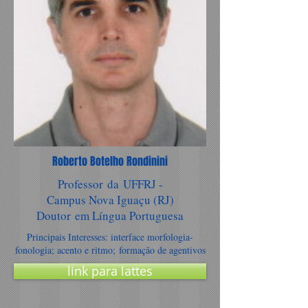
Roberto Botelho Rondinini
Professor da UFFRJ -
Campus Nova Iguaçu (RJ)
Doutor em Língua Portuguesa
Principais Interesses: interface morfologia-
fonologia; acento e ritmo; formação de agentivos
link para lattes