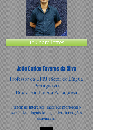
link para lattes
João Carlos Tavares da Silva
Professor da UFRJ (Setor de Língua
Portuguesa)
Doutor em Língua Portuguesa
Principais Interesses: interface morfologia-
semântica; linguística cognitiva, formações
denominais