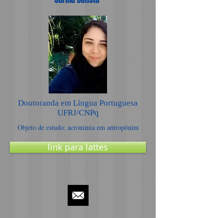
Doutoranda em Língua Portuguesa
UFRJ/CNPq
Objeto de estudo: acronímia em antropônim
link para lattes