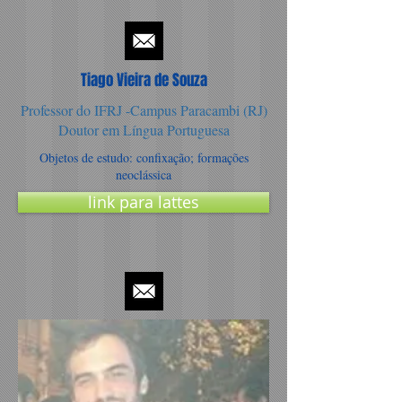
Tiago Vieira de Souza
Professor do IFRJ -Campus Paracambi (RJ)
Doutor em Língua Portuguesa
Objetos de estudo: confixação; formações
neoclássica
link para lattes