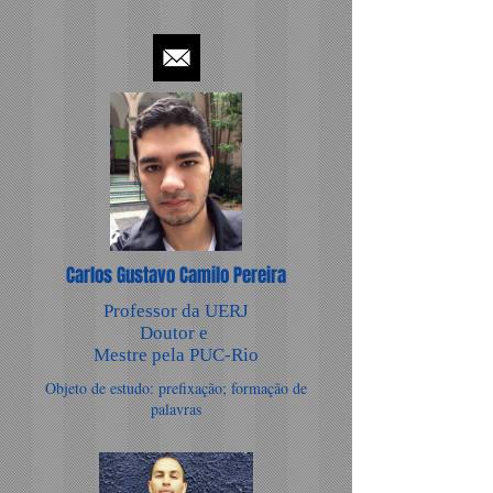
Carlos Gustavo Camilo Pereira
Professor da UERJ
Doutor e
Mestre pela PUC-Rio
Objeto de estudo: prefixação; formação de
palavras