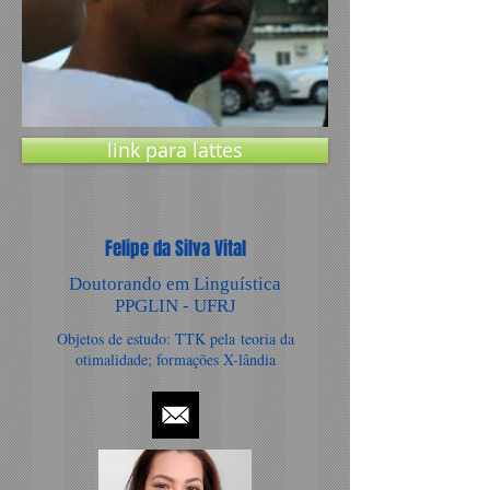
link para lattes
Felipe da Silva Vital
Doutorando em Linguística
PPGLIN - UFRJ
Objetos de estudo: TTK pela teoria da
otimalidade; formações X-lândia