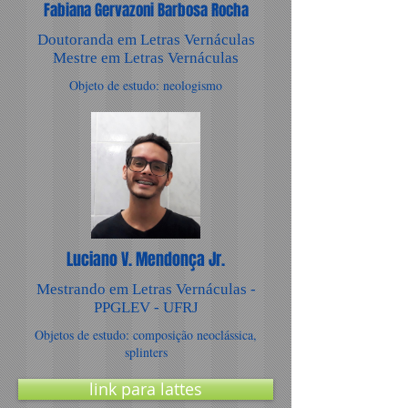
Fabiana Gervazoni Barbosa Rocha
Doutoranda em Letras Vernáculas
Mestre em Letras Vernáculas
Objeto de estudo: neologismo
Luciano V. Mendonça Jr.
Mestrando em Letras Vernáculas -
PPGLEV - UFRJ
Objetos de estudo: composição neoclássica,
splinters
link para lattes