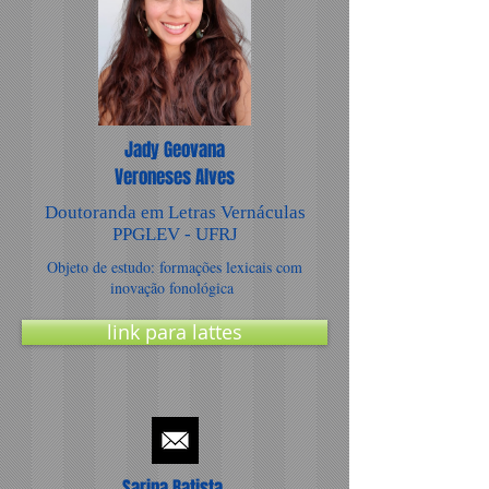
Jady Geovana
Veroneses Alves
Doutoranda em Letras Vernáculas
PPGLEV - UFRJ
Objeto de estudo: formações lexicais com
inovação fonológica
link para lattes
Sarina Batista