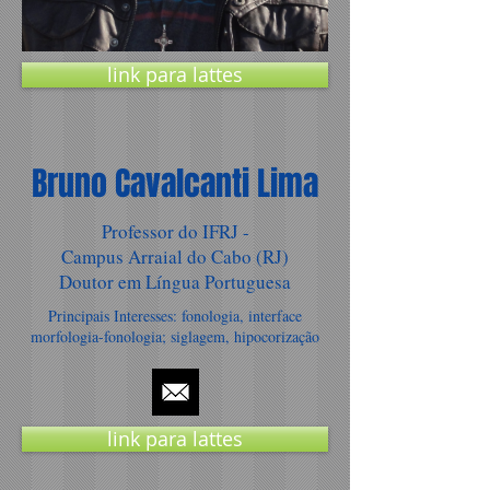
link para lattes
Bruno Cavalcanti Lima
Professor do IFRJ -
Campus Arraial do Cabo (RJ)
Doutor em Língua Portuguesa
Principais Interesses: fonologia, interface
morfologia-fonologia; siglagem, hipocorização
link para lattes