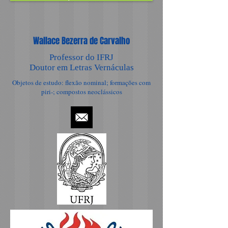
Wallace Bezerra de Carvalho
Professor do IFRJ
Doutor em Letras Vernáculas
Objetos de estudo: flexão nominal; formações com
piri-; compostos neoclássicos