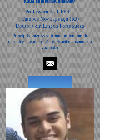
Katia Emmerick Andrade
Professora da UFFRJ -
Campus Nova Iguaçu (RJ)
Doutora em Língua Portuguesa
Principais Interesses: fronteiras internas da
morfologia, composição-derivação; cruzamento
vocabular